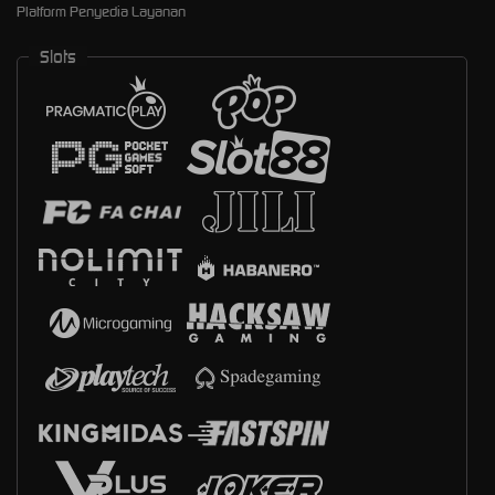
Platform Penyedia Layanan
Slots