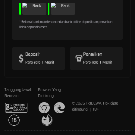
* Selama bank maintenance dan bank offline deposit dan penarikan
tidak dapat diproses
Deposit
Penarikan
Rata-rata 1 Menit
Rata-rata 1 Menit
Tanggung Jawab
Browser Yang
Bermain
Didukung
©2026 TRIDEWA. Hak cipta
dilindungi | 18+