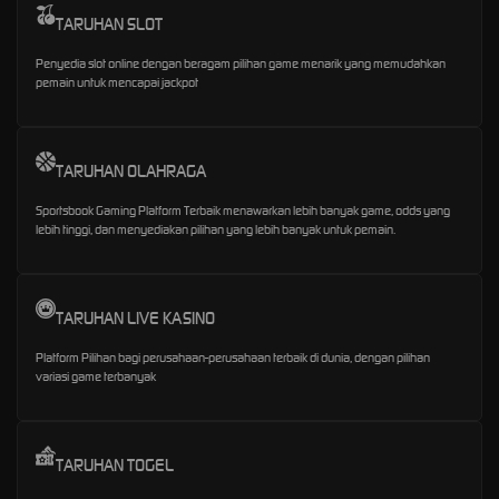
TARUHAN SLOT
Penyedia slot online dengan beragam pilihan game menarik yang memudahkan
pemain untuk mencapai jackpot
TARUHAN OLAHRAGA
Sportsbook Gaming Platform Terbaik menawarkan lebih banyak game, odds yang
lebih tinggi, dan menyediakan pilihan yang lebih banyak untuk pemain.
TARUHAN LIVE KASINO
Platform Pilihan bagi perusahaan-perusahaan terbaik di dunia, dengan pilihan
variasi game terbanyak
TARUHAN TOGEL