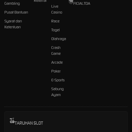
Referral
Gambling
FICIALTDA
Live
Pusat Bantuan
Casino
Syarat dan
Race
Ketentuan
Togel
Olahraga
Crash
Game
Arcade
Poker
E-Sports
Sabung
Ayam
TARUHAN SLOT