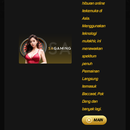
hiburan online
terkemuka di
Asia.
Menggunakan
teknologi
mutakhir, ini
menawarkan
spektrum
penuh
Permainan
Langsung
termasuk
Baccarat, Pok
Deng dan
banyak lagi.
MAIN