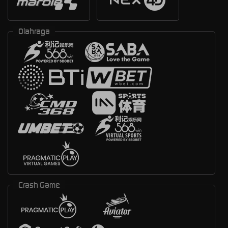
Olahraga
Crash Game