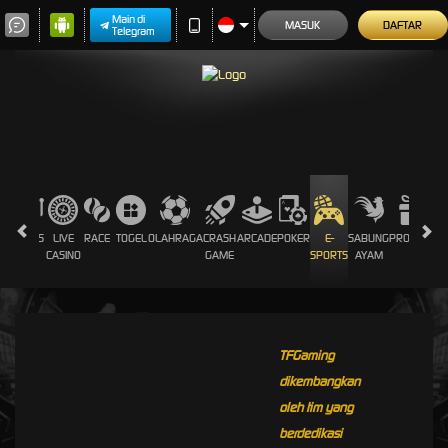
Main di
MASUK
DAFTAR
Telegram
T
SLOTS
LIVE
RACE
TOGEL
OLAHRAGA
CRASH
ARCADE
POKER
E-
SABUNG
PROMOSI
ES
CASINO
GAME
SPORTS
AYAM
TFGaming
dikembangkan
oleh tim yang
berdedikasi