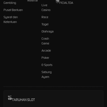
Referral
Gambling
FICIALTDA
Live
Pusat Bantuan
Casino
Syarat dan
Race
Ketentuan
Togel
Olahraga
Crash
Game
Arcade
Poker
E-Sports
Sabung
Ayam
TARUHAN SLOT