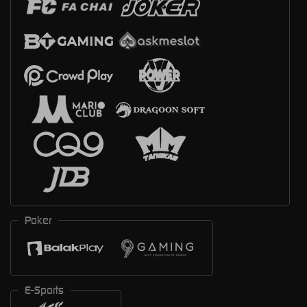
Poker
E-Sports