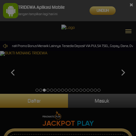
×
TRIDEWA Aplikasi Mobile
UNDUH
Jangan tampilkan lagi hari ini
Hari. Nikmati Promo Bonus Menarik Lainnya. Tersedia Deposit VIA PULSA TSEL, Gopay, Dana, Ovo,
Daftar
Masuk
JACKPOT
PLAY